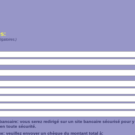
s:
igatoires.)
bancaire: vous serez redirigé sur un site bancaire sécurisé pour y
en toute sécurité.
: veuillez envoyer un chèque du montant total à: