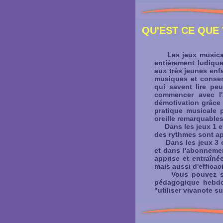
QU'EST CE QUE 
Les jeux musicaux 
entièrement ludique
aux très jeunes enf
musiques et conser
qui savent lire pe
commencer avec l'
démotivation grâce 
pratique musicale p
oreille remarquables
Dans les jeux 1 et 2
des rythmes sont ap
Dans les jeux 3 et
et dans l'abonnemen
apprise et entraîné
mais aussi d'efficac
Vous pouvez soit 
pédagogique hebdom
"utiliser vivanote s