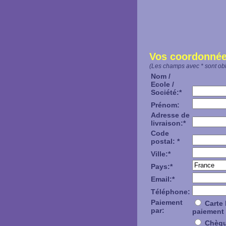
Vos coordonnée
(Les champs avec * sont obl
Nom /
Ecole /
Société:*
Prénom:
Adresse de
livraison:*
Code
postal: *
Ville:*
Pays:*
Email:*
Téléphone:
Paiement
Carte 
par:
paiement 
Chèque