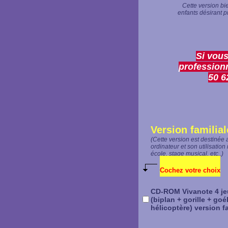
Cette version bi
enfants désirant p
Si vous
professionn
50 6
Version familial
(Cette version est destinée 
ordinateur et son utilisation
école, stage musical, etc..)
Cochez votre choix
CD-ROM Vivanote 4 je
(biplan + gorille + goé
hélicoptère) version fa