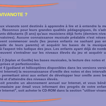
VIVANOTE ?
vivanote sont destinés à apprendre à lire et à entendre la m
. Reconnus pour leurs grandes qualités pédagogiques, ils s'ad
ants débutants (5 ans) qu'aux musiciens déjà forts (derniers niv
vatoires). Aucune connaissance musicale préalable n'est nécess
uvent commencer seuls (les jeunes enfants ne sachant pas en
aide de leurs parents) et acquérir les bases de la musiqu
à l'aspect très ludique des jeux. Les enfants ayant déjà de no
euvent s'entraîner sur les niveaux élevés du jeu et acquérir 
.
 (biplan et Gorille) les bases musicales, la lecture des notes et
prises et perfectionnées.
 4 (goéland et hélicoptères disponibles dans les versions vers
t Internet) la reconnaissance d'oreille des notes et des interval
e permettant ainsi aux enfant de développer leur oreille avec b
ité et d'atteindre des niveaux élevés.
prendre un abonnement annuel sur Internet, et vous bénéfic
adaire par émail vous informant des progrès de votre enfan
ur Internet", soit acheter le CD-ROM dans la section "utiliser viv