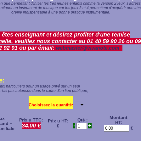
en que permettant d'initier les très jeunes enfants comme la version 2 jeux, s'adres
ratiquer un instrument de musique car les jeux 3 et 4 permettent d'acquérir une trè
oreille indispensable à une bonne pratique instrumentale.
 êtes enseignant et désirez profiter d'une remise
elle, veuillez nous contacter au 01 40 59 80 26 ou 09
2 92 91 ou par émail:
webmaster@vivanote.com
e:
aux particuliers pour un usage privé sur un seul
 n'est pas autorisée dans le cadre d'un lieu publique,
Choisissez la quantité:
Montant
ux
Prix u TTC:
Qté :
Prix u HT:
HT:
land +
34.00 €
-
+
€
€
miliale