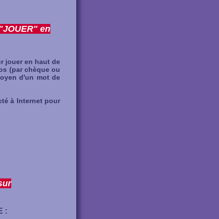
r "JOUER" en
r jouer en haut de
ros (par chèque ou
moyen d'un mot de
é à Internet pour
sur
 :