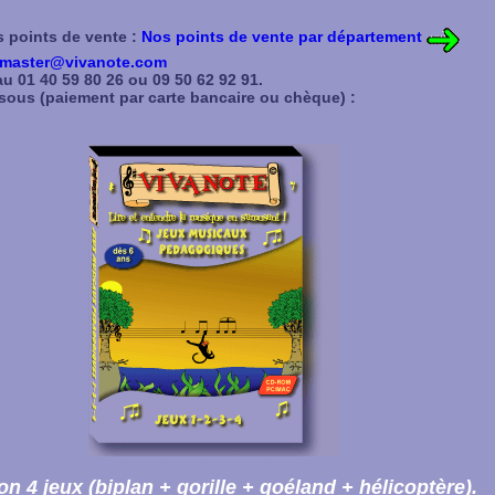
 points de vente :
Nos points de vente par département
master@vivanote.com
u 01 40 59 80 26 ou 09 50 62 92 91.
ssous (paiement par carte bancaire ou chèque) :
on 4 jeux (biplan + gorille + goéland + hélicoptère).