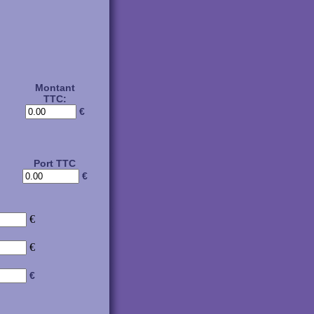
Montant
TTC:
€
Port TTC
€
€
€
€