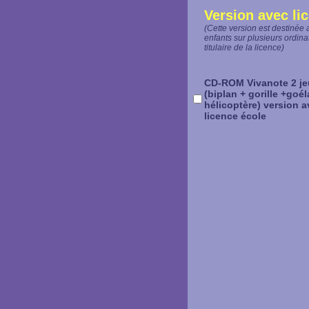
Version avec li
(Cette version est destinée 
enfants sur plusieurs ordina
titulaire de la licence)
CD-ROM Vivanote 2 je
(biplan + gorille +goé
hélicoptère) version 
licence école