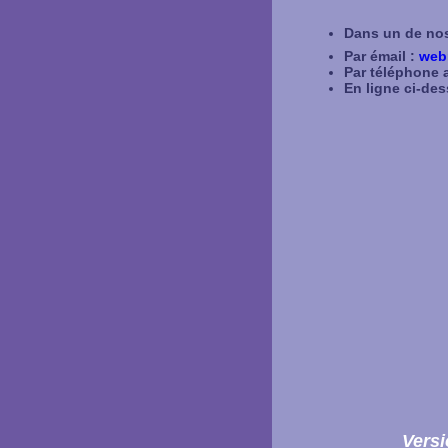
Dans un de nos
Par émail :
web
Par téléphone a
En ligne ci-de
Versi