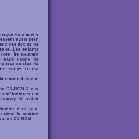
usique de manière
ressent aussi bien
eaux des écoles de
aire. Les enfants
core lire peuvent
e sans risque de
mbreuses années de
une lecture et une
 la reconnaissance
ion CD-ROM 4 jeux
les mélodiques est
eaucoup de plaisir
ierez d'un suivi
t dans la section
anote en CD-ROM".