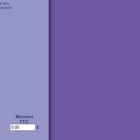
se aux
s bonne
Montant
TTC:
€